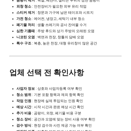
곰팡이 제거
: 욕실, 베란다, 실리콘 부위의 심한 곰팡이
외창 청소
: 안전장비가 필요한 외부 유리 작업
스티커 제거
: 창문과 가구에 남은 테이프와 시트지
가전 청소
: 에어컨, 냉장고, 세탁기 내부 청소
폐기물 처리
: 생활 쓰레기와 공사 잔여물 수거
심한 기름때
: 주방 후드와 상가 주방의 오래된 오염
니코틴 오염
: 벽면과 천장, 창틀의 담배 오염
특수 구조
: 복층, 높은 천장, 대형 유리창이 많은 공간
업체 선택 전 확인사항
사업자 정보
: 상호와 사업자등록 여부 확인
청소 범위
: 기본 포함 항목과 제외 항목 확인
작업 인원
: 현장에 실제 투입되는 인원 확인
예상 시간
: 시작 시간과 완료 예상 시간 확인
추가 비용
: 곰팡이, 외창, 폐기물 비용 구분
청소 장비
: 공간과 오염에 맞는 장비 사용 여부 확인
검수 방식
: 현장 검수와 사진 제공 가능 여부 확인